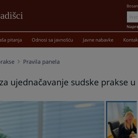
Bosan
adišci
Idi
na
Napre
sadržaj
aša pitanja
Odnosi sa javnošću
Javne nabavke
Kontak
prakse
Pravila panela
 za ujednačavanje sudske prakse u