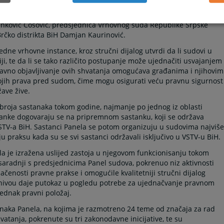
la Gorušanović Butigan, v.d. predsjednica Suda BiH Minka Kreho,
nković Ćosović, predsjednica Vrhovnog suda Republike Srpske
rčko distrikta BiH Damjan Kaurinović.
ne vrhovne instance, kroz stručni dijalog utvrdi da li sudovi u
aciji, te da li se tako različito postupanje može ujednačiti usvajanjem
Javno objavljivanje ovih shvatanja omogućava građanima i njihovim
svojih prava pred sudom, čime mogu osigurati veću pravnu sigurnost
ave žive.
broja sastanaka tokom godine, najmanje po jednog iz oblasti
tanke dogovaraju se na pripremnom sastanku, koji se održava
TV-a BiH. Sastanci Panela se potom organizuju u sudovima najviše
u praksu kada su se svi sastanci održavali isključivo u VSTV-u BiH.
la je izražena uslijed zastoja u njegovom funkcionisanju tokom
 saradnji s predsjednicima Panel sudova, pokrenuo niz aktivnosti
načenosti pravne prakse i omogućile kvalitetniji stručni dijalog
 nivou daje putokaz u pogledu potrebe za ujednačvanje pravnom
ednak pravni položaj.
anaka Panela, na kojima je razmotreno 24 teme od značaja za rad
atanja, pokrenute su tri zakonodavne inicijative, te su