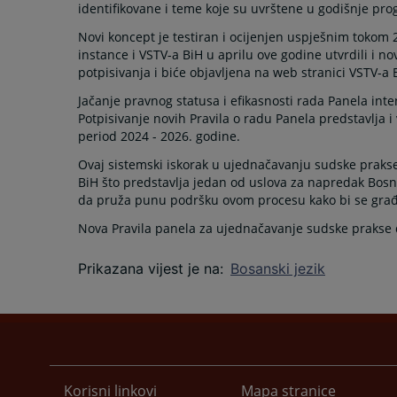
identifikovane i teme koje su uvrštene u godišnje pro
Novi koncept je testiran i ocijenjen uspješnim tokom 
instance i VSTV-a BiH u aprilu ove godine utvrdili i 
potpisivanja i biće objavljena na web stranici VSTV-a 
Jačanje pravnog statusa i efikasnosti rada Panela int
Potpisivanje novih Pravila o radu Panela predstavlja 
period 2024 - 2026. godine.
Ovaj sistemski iskorak u ujednačavanju sudske prakse
BiH što predstavlja jedan od uslova za napredak Bosne
da pruža punu podršku ovom procesu kako bi se građa
Nova Pravila panela za ujednačavanje sudske prakse 
Prikazana vijest je na
:
Bosanski jezik
Korisni linkovi
Mapa stranice