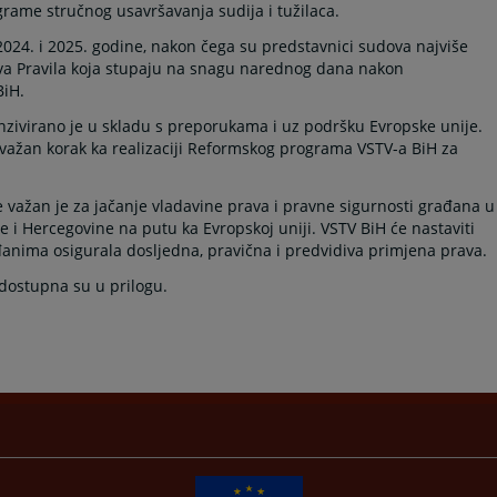
grame stručnog usavršavanja sudija i tužilaca.
2024. i 2025. godine, nakon čega su predstavnici sudova najviše
nova Pravila koja stupaju na snagu narednog dana nakon
BiH.
enzivirano je u skladu s preporukama i uz podršku Evropske unije.
i važan korak ka realizaciji Reformskog programa VSTV-a BiH za
 važan je za jačanje vladavine prava i pravne sigurnosti građana u
 i Hercegovine na putu ka Evropskoj uniji. VSTV BiH će nastaviti
nima osigurala dosljedna, pravična i predvidiva primjena prava.
dostupna su u prilogu.