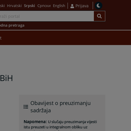
ski
Hrvatski
Srpski
Српски
English
Prijava
dna pretraga
t
 BiH
Obavijest o preuzimanju
sadržaja
Napomena
:
U slučaju preuzimanja vijesti
istu preuzeti u integralnom obliku uz