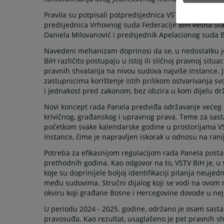
Pravila su potpisali potpredsjednica VSTV-a BiH Sane
predsjednica Vrhovnog suda Federacije BiH Vesna Sta
Daniela Milovanović i predsjednik Apelacionog suda B
Navedeni mehanizam doprinosi da se, u nedostatku jed
BiH različito postupaju u istoj ili sličnoj pravnoj situ
pravnih shvatanja na nivou sudova najviše instance. 
zastupnicima korištenje istih prilikom ostvarivanja 
i jednakost pred zakonom, bez obzira u kom dijelu drž
Novi koncept rada Panela predviđa održavanje većeg 
krivičnog, građanskog i upravnog prava. Teme za sas
početkom svake kalendarske godine u prostorijama VS
instance, čime je napravljen iskorak u odnosu na ranij
Potreba za efikasnijom regulacijom rada Panela posta
prethodnih godina. Kao odgovor na to, VSTV BiH je, u
koje su doprinijele boljoj identifikaciji pitanja neujed
među sudovima. Stručni dijalog koji se vodi na ovom
okviru koji građane Bosne i Hercegovine dovode u nej
U periodu 2024 - 2025. godine, održano je osam sast
pravosuđa. Kao rezultat, usaglašeno je pet pravnih shv