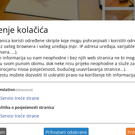
enje kolačića
nica koristi određene skripte koje mogu pohranjivati i koristiti od
iz vašeg browsera i vašeg uređaja (npr. IP adresa uređaja, varijable 
era, ...).
h informacija su nam neophodne i bez njih web stranica ne bi mog
i u svom punom obimu, dok neke nisu prijeko neophodne a služe z
 procjenu nivoa posjećenosti, budućeg usavršavanja stranice...).
tu možete dozvoliti ili uskratiti pravo na korištenje tih informacija
nslation
(obavezna)
Servisi treće strane
litika o posjećenosti stranica
Servisi treće strane
ma Visokog sudskog i tužilačkog vijeća Bosne i Hercegovine (VSTV
avanje sudske prakse, čime je uspostavljen novi koncept
tam
Prihvatam odabrane
Pri
ačavanje sudske prakse na nivou cijele Bosne i Hercegovine.