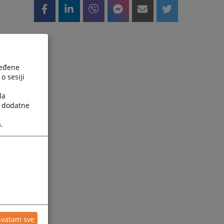
ređene
o sesiji
la
a dodatne
.
hvatam sve