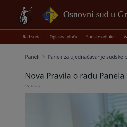
Osnovni sud u Gr
Rad suda
Oglasna ploča
Sudske odluke
V
Paneli
Paneli za ujednačavanje sudske 
Nova Pravila o radu Panela
15.07.2025.