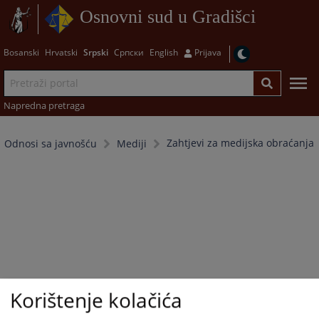
Osnovni sud u Gradišci
Bosanski
Hrvatski
Srpski
Српски
English
Prijava
Napredna pretraga
Zahtjevi za medijska obraćanja
Odnosi sa javnošću
Mediji
Korištenje kolačića