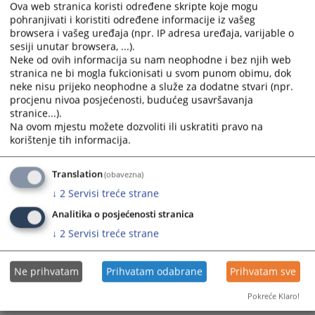
Ova web stranica koristi određene skripte koje mogu
pohranjivati i koristiti određene informacije iz vašeg
browsera i vašeg uređaja (npr. IP adresa uređaja, varijable o
sesiji unutar browsera, ...).
Neke od ovih informacija su nam neophodne i bez njih web
stranica ne bi mogla fukcionisati u svom punom obimu, dok
neke nisu prijeko neophodne a služe za dodatne stvari (npr.
Trenutno nema vijesti
procjenu nivoa posjećenosti, budućeg usavršavanja
stranice...).
Na ovom mjestu možete dozvoliti ili uskratiti pravo na
korištenje tih informacija.
Translation
(obavezna)
↓
2
Servisi treće strane
Analitika o posjećenosti stranica
↓
2
Servisi treće strane
Ne prihvatam
Prihvatam odabrane
Prihvatam sve
Pokreće Klaro!