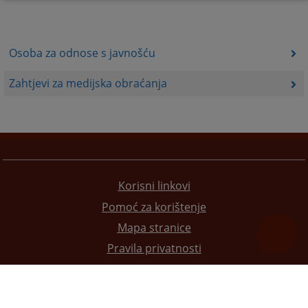
Osoba za odnose s javnošću
Zahtjevi za medijska obraćanja
Korisni linkovi
Pomoć za korištenje
Mapa stranice
Pravila privatnosti