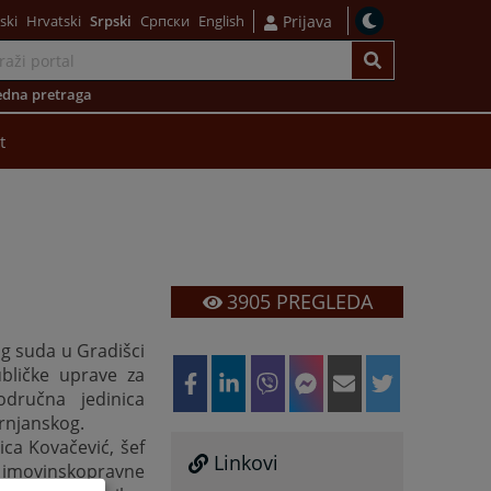
ski
Hrvatski
Srpski
Српски
English
Prijava
dna pretraga
t
3905
PREGLEDA
og suda u Gradišci
bličke uprave za
dručna jedinica
Crnjanskog.
ca Kovačević, šef
Linkovi
 imovinskopravne