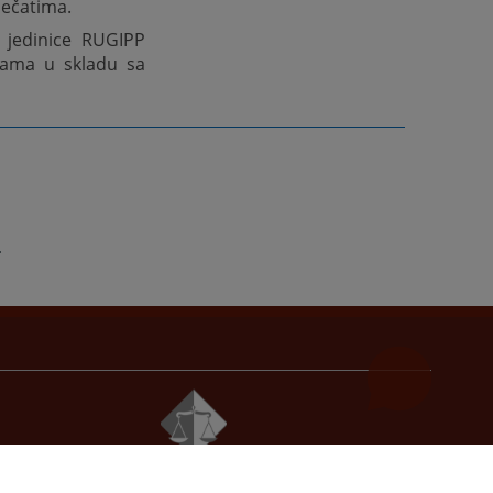
pečatima.
 jedinice RUGIPP
igama u skladu sa
© 2021
Visoki sudski i tužilački savjet