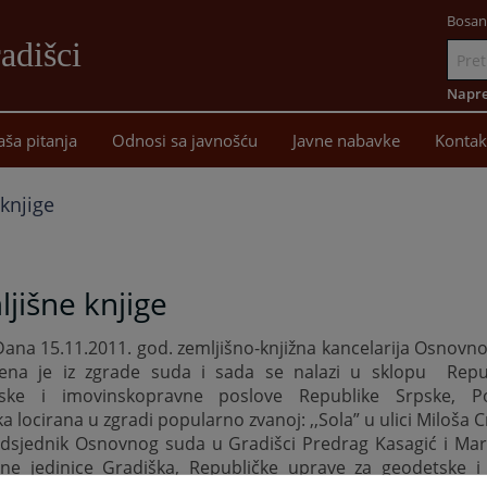
Bosan
adišci
Idi
na
Napre
sadržaj
aša pitanja
Odnosi sa javnošću
Javne nabavke
Kontak
knjige
jišne knjige
Dana 15.11.2011. god. zemljišno-knjižna kancelarija Osnovn
tena je iz zgrade suda i sada se nalazi u sklopu
Repu
ske i imovinskopravne poslove Republike Srpske, Po
a locirana u zgradi popularno zvanoj: ,,Sola” u ulici Miloša 
dsjednik Osnovnog suda u Gradišci Predrag Kasagić i Mari
ne jedinice Gradiška, Republičke uprave za geodetske i