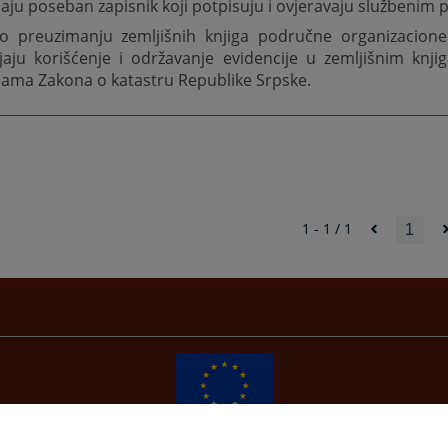
jaju poseban zapisnik koji potpisuju i ovjeravaju službenim 
o preuzimanju zemljišnih knjiga područne organizacione
ljaju korišćenje i održavanje evidencije u zemljišnim knj
ama Zakona o katastru Republike Srpske.
1 - 1 / 1
1
Redizajn web stranice je finansirala Evropska unija. Za njen sadržaj isključivo je odgovorno
Visoko sudsko i tužilačko vijeće BiH i ona ne odražava nužno stavove Evropske unije.