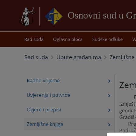
Osnovni sud u Gr
Rad suda
Oglasna ploča
Sudske odluke
V
Zemljišne 
Rad suda
Upute građanima
Radno vrijeme
Zeml
Uvjerenja i potvrde
izmješ
Ovjere i prepisi
geodet
Gradišk
Pre
Zemljišne knjige
Područ