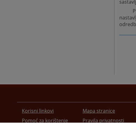
sastavl
P
nastav
odredb
Korisni linkovi
Mapa stranice
Pomoć za korištenje
Pravila privatnosti