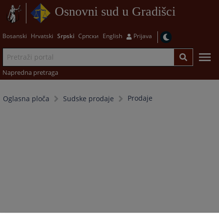
Osnovni sud u Gradišci
Bosanski
Hrvatski
Srpski
Српски
English
Prijava
Napredna pretraga
Prodaje
Oglasna ploča
Sudske prodaje