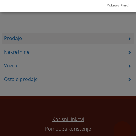
Pokreće Klaro!
Prodaje
Nekretnine
Vozila
Ostale prodaje
Korisni linkovi
Pomoć za korištenje