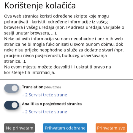
Korištenje kolačića
Ova web stranica koristi određene skripte koje mogu
pohranjivati i koristiti određene informacije iz vašeg
browsera i vašeg uređaja (npr. IP adresa uređaja, varijable o
sesiji unutar browsera, ...).
Neke od ovih informacija su nam neophodne i bez njih web
stranica ne bi mogla fukcionisati u svom punom obimu, dok
Trenutno nema vijesti
neke nisu prijeko neophodne a služe za dodatne stvari (npr.
procjenu nivoa posjećenosti, budućeg usavršavanja
stranice...).
Na ovom mjestu možete dozvoliti ili uskratiti pravo na
korištenje tih informacija.
Translation
(obavezna)
↓
2
Servisi treće strane
Analitika o posjećenosti stranica
↓
2
Servisi treće strane
Ne prihvatam
Prihvatam odabrane
Prihvatam sve