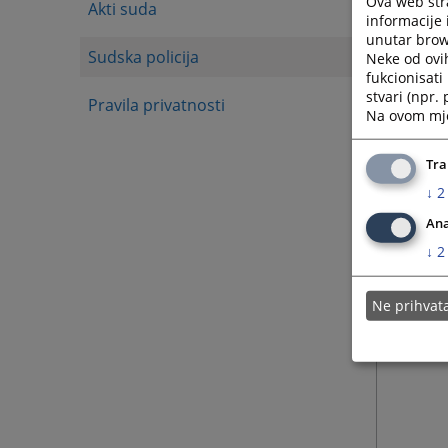
Ova web stra
Akti suda
informacije 
unutar brows
Sudska policija
Neke od ovi
fukcionisat
stvari (npr.
Pravila privatnosti
Na ovom mjes
Tra
↓
2
Ana
↓
2
Ne prihva