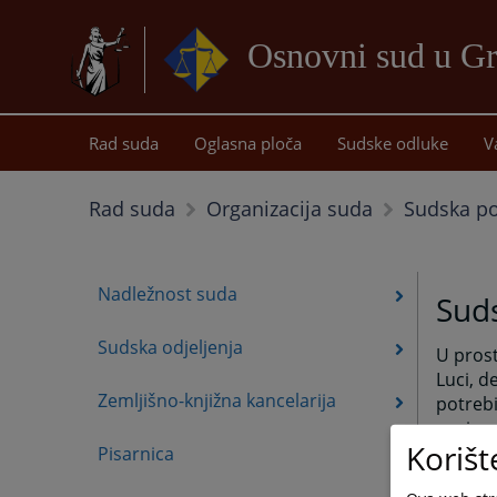
Osnovni sud u Gr
Rad suda
Oglasna ploča
Sudske odluke
V
Sudska pol
Rad suda
Organizacija suda
Nadležnost suda
Suds
Sudska odjeljenja
U prost
Luci, d
Zemljišno-knjižna kancelarija
potrebi
pozive,
Korišt
zaposl
Pisarnica