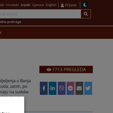
ski
Hrvatski
Srpski
Српски
English
Prijava
dna pretraga
t
1713
PREGLEDA
djeljenja u Banja
suda, zatim, po
zivaju na sudske
ezbijednost