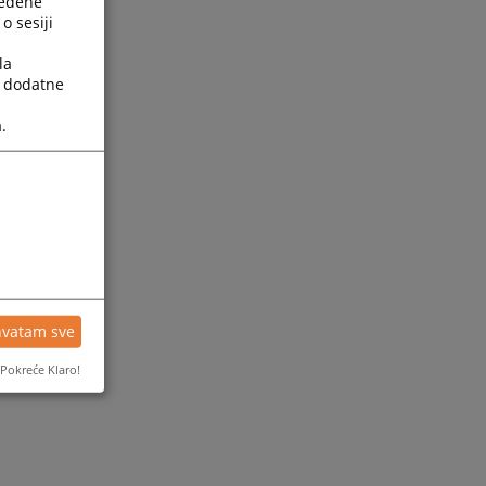
ređene
o sesiji
la
a dodatne
.
hvatam sve
Pokreće Klaro!