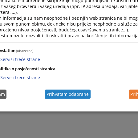
nica koristi određene skripte koje mogu pohranjivati i koristiti od
iz vašeg browsera i vašeg uređaja (npr. IP adresa uređaja, varijable 
era, ...).
h informacija su nam neophodne i bez njih web stranica ne bi mog
i u svom punom obimu, dok neke nisu prijeko neophodne a služe z
 procjenu nivoa posjećenosti, budućeg usavršavanja stranice...).
tu možete dozvoliti ili uskratiti pravo na korištenje tih informacija
nslation
(obavezna)
Servisi treće strane
litika o posjećenosti stranica
Servisi treće strane
tam
Prihvatam odabrane
Pri