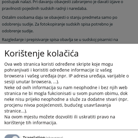
postupak nalazi. Pri davanju obavjesti zabranjeno je davati izjave o
pravilnosti pojedinih sudskih radnji i naredaba.
Ostalim osobama daju se obavjesti o stanju predmeta samo po
odobrenju sudije. Za fotokopiranje sudskih spisa potrebno je
odobrenje sudije.
Razgledanje i prepisivanje spisa obavlja se u sudskoj pisarnici na
određenom mjestu pod nadzorom referenta za upravljanje
Korištenje kolačića
predmetima.
Ova web stranica koristi određene skripte koje mogu
1574
PREGLEDA
pohranjivati i koristiti određene informacije iz vašeg
browsera i vašeg uređaja (npr. IP adresa uređaja, varijable o
sesiji unutar browsera, ...).
Neke od ovih informacija su nam neophodne i bez njih web
stranica ne bi mogla fukcionisati u svom punom obimu, dok
neke nisu prijeko neophodne a služe za dodatne stvari (npr.
procjenu nivoa posjećenosti, budućeg usavršavanja
stranice...).
Na ovom mjestu možete dozvoliti ili uskratiti pravo na
korištenje tih informacija.
Translation
(obavezna)