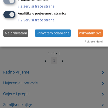
↓
2
Servisi treće strane
Analitika o posjećenosti stranica
↓
2
Servisi treće strane
Ne prihvatam
Prihvatam odabrane
Prihvatam sve
Pokreće Klaro!
1 - 1 / 1
1
Radno vrijeme
Uvjerenja i potvrde
Ovjere i prepisi
Zemljišne knjige