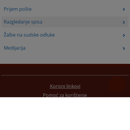
Prijem pošte
Razgledanje spisa
Žalbe na sudske odluke
Medijacija
Korisni linkovi
Pomoć za korištenje
Mapa stranice
Pravila privatnosti