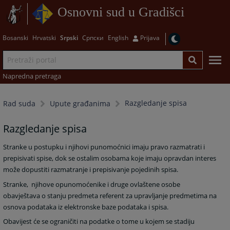
Osnovni sud u Gradišci
Bosanski
Hrvatski
Srpski
Српски
English
Prijava
Napredna pretraga
Razgledanje spisa
Rad suda
Upute građanima
Razgledanje spisa
Stranke u postupku i njihovi punomoćnici imaju pravo razmatrati i
prepisivati spise, dok se ostalim osobama koje imaju opravdan interes
može dopustiti razmatranje i prepisivanje pojedinih spisa.
Stranke, njihove opunomoćenike i druge ovlaštene osobe
obavještava o stanju predmeta referent za upravljanje predmetima na
osnova podataka iz elektronske baze podataka i spisa.
Obavijest će se ograničiti na podatke o tome u kojem se stadiju