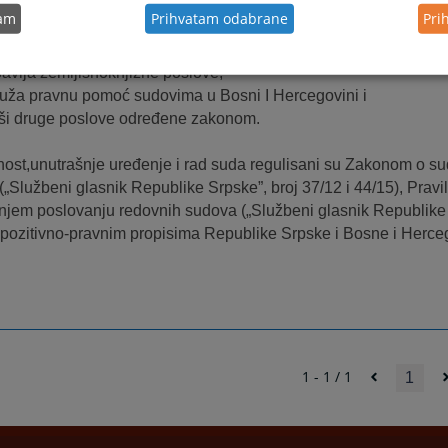
tam
Prihvatam odabrane
Pri
provodi izvršni postupak,
dređuje mjere obezbjeđenja,
bavlja zemljišnoknjižne poslove,
ruža pravnu pomoć sudovima u Bosni I Hercegovini i
rši druge poslove određene zakonom.
ost,unutrašnje uređenje i rad suda regulisani su Zakonom o s
(„Službeni glasnik Republike Srpske”, broj 37/12 i 44/15), Pravi
njem poslovanju redovnih sudova („Službeni glasnik Republike S
 pozitivno-pravnim propisima Republike Srpske i Bosne i Herce
1 - 1 / 1
1