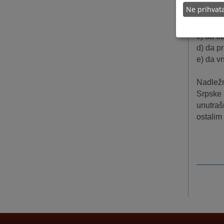
Ne prihva
a) da s
b) da o
c) da o
d) da p
e) da v
Nadležn
Srpske 
unutraš
ostalim