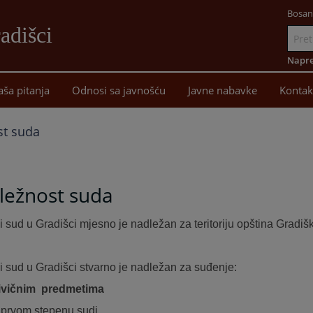
Bosan
adišci
Idi
na
Napre
sadržaj
aša pitanja
Odnosi sa javnošću
Javne nabavke
Kontak
st suda
ležnost suda
 sud u Gradišci mjesno je nadležan za teritoriju opština Gradišk
 sud u Gradišci stvarno je nadležan za suđenje:
rivičnim predmetima
 prvom stepenu sudi