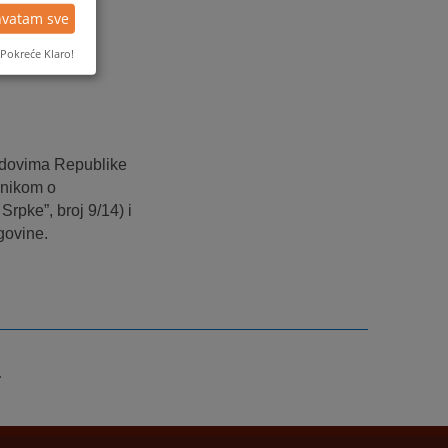
hvatam sve
Pokreće Klaro!
udovima Republike
lnikom o
rpke”, broj 9/14) i
govine.