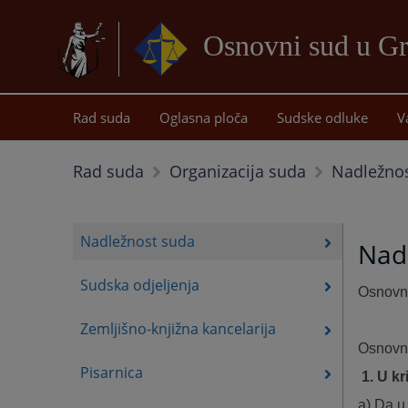
Osnovni sud u Gr
Rad suda
Oglasna ploča
Sudske odluke
V
Nadležno
Rad suda
Organizacija suda
Nadležnost suda
Nad
Sudska odjeljenja
Osnovni
Zemljišno-knjižna kancelarija
Osnovni
Pisarnica
1. U k
a) Da u