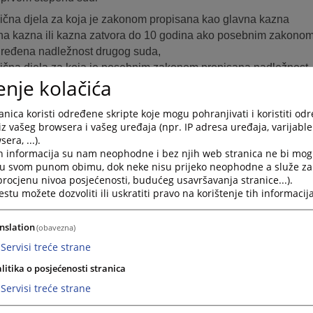
ivična djela za koja je zakonom propisana kao glavna kazna
 kazna ili kazna zatvora do 10 godina ako posebnim zakonom
ređena nadležnost drugog suda,
ivična djela za koja je posebnim zakonom propisana nadležnost
enje kolačića
og suda,
ivična djela za koja je Sud Bosne i Hercegovine prenio nadležno
nica koristi određene skripte koje mogu pohranjivati i koristiti od
vni sud i
iz vašeg browsera i vašeg uređaja (npr. IP adresa uređaja, varijable 
m krivičnim postupcima protiv maloljetnika;
era, ...).
h informacija su nam neophodne i bez njih web stranica ne bi mog
ostupa u toku istrage i nakon podizanja optužnice u skladu sa 
i u svom punom obimu, dok neke nisu prijeko neophodne a služe z
dlučuje o brisanju osude i prestanku mjera bezbjednosti i pravni
 procjenu nivoa posjećenosti, budućeg usavršavanja stranice...).
tu možete dozvoliti ili uskratiti pravo na korištenje tih informacija
nslation
(obavezna)
đanskim predmetima da u prvom stepenu sudi
Servisi treće strane
im građanskim sporovima i
nparničnom postupku.
litika o posjećenosti stranica
Servisi treće strane
gim predmetima