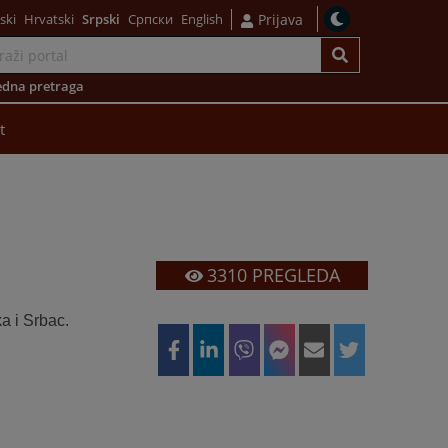
ski
Hrvatski
Srpski
Српски
English
Prijava
dna pretraga
t
3310
PREGLEDA
a i Srbac.