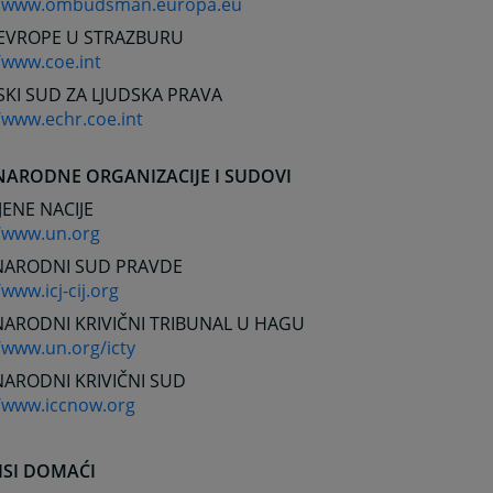
//www.ombudsman.europa.eu
 EVROPE U STRAZBURU
/www.coe.int
KI SUD ZA LJUDSKA PRAVA
/www.echr.coe.int
ARODNE ORGANIZACIJE I SUDOVI
JENE NACIJE
//www.un.org
ARODNI SUD PRAVDE
/www.icj-cij.org
ARODNI KRIVIČNI TRIBUNAL U HAGU
/www.un.org/icty
ARODNI KRIVIČNI SUD
//www.iccnow.org
ISI DOMAĆI