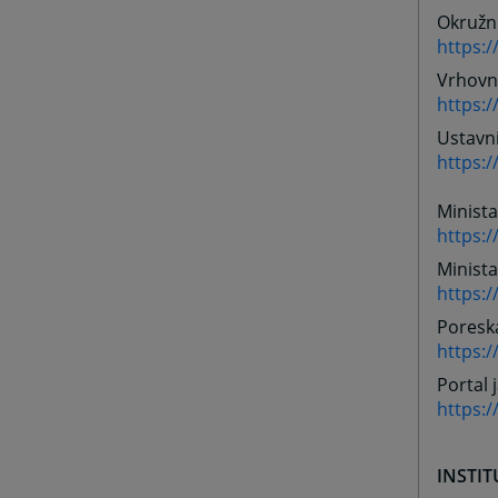
Okružni
https:
Vrhovn
https:
Ustavn
https:
Minist
https:
Minista
https:
Poresk
https:
Portal 
https:
INSTIT