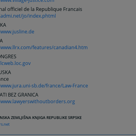
/www.village-justice.com
nal officiel de la Republique Francais
/admi.net/jo/index.phtml
KA
/www.jusline.de
A
//www.llrx.com/features/canadian4.htm
NGRES
/lcweb.loc.gov
USKA
ance
/www.jura.uni-sb.de/france/Law-France
TI BEZ GRANICA
//www.lawyerswithoutborders.org
NSKA ZEMLJIŠNA KNJIGA REPUBLIKE SRPSKE
s.net