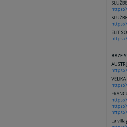
SLUŽBE
https:/
SLUŽBE
https:/
ELIT S
https:/
BAZE 
AUSTRI
https:/
VELIKA
https:
FRANC
https:
https:/
https:
La villa