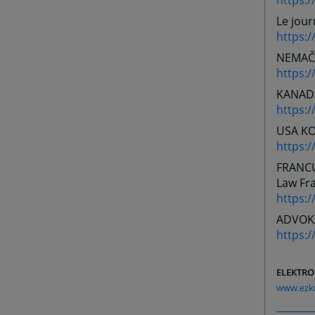
https:/
Le jour
https:/
NEMAČ
https:/
KANAD
https:
USA
KO
https:/
FRANC
Law
Fr
https:/
ADVOKA
https:
ELEKTRO
www.ezkr