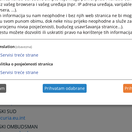
iz vašeg browsera i vašeg uređaja (npr. IP adresa uređaja, varijable 
era, ...).
ARODNE ORGANIZACIJE I SUDOVI
h informacija su nam neophodne i bez njih web stranica ne bi mog
JENE NACIJE
i u svom punom obimu, dok neke nisu prijeko neophodne a služe z
//www.un.org
 procjenu nivoa posjećenosti, budućeg usavršavanja stranice...).
tu možete dozvoliti ili uskratiti pravo na korištenje tih informacija
ARODNI SUD PRAVDE
/www.icj-cij.org
nslation
(obavezna)
ARODNI KRIVIČNI TRIBUNAL U HAGU
Servisi treće strane
/www.un.org/icty
litika o posjećenosti stranica
ARODNI KRIVIČNI SUD
//www.iccnow.org
Servisi treće strane
KO PRAVO I INSTITUCIJE
tam
Prihvatam odabrane
Pri
KA UNIJA
/europa.eu.int
SKI SUD
/curia.eu.int
SKI OMBUDSMAN