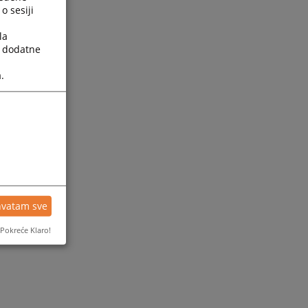
o sesiji
la
a dodatne
.
hvatam sve
Pokreće Klaro!