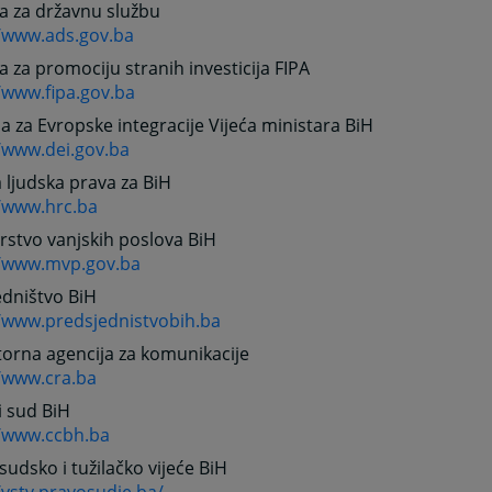
a za državnu službu
//www.ads.gov.ba
a za promociju stranih investicija FIPA
/www.fipa.gov.ba
ja za Evropske integracije Vijeća ministara BiH
//www.dei.gov.ba
ljudska prava za BiH
//www.hrc.ba
rstvo vanjskih poslova BiH
//www.mvp.gov.ba
edništvo BiH
//www.predsjednistvobih.ba
orna agencija za komunikacije
//www.cra.ba
i sud BiH
//www.ccbh.ba
sudsko i tužilačko vijeće BiH