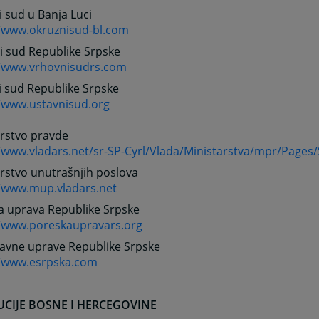
 sud u Banja Luci
//www.okruznisud-bl.com
i sud Republike Srpske
//www.vrhovnisudrs.com
i sud Republike Srpske
//www.ustavnisud.org
arstvo pravde
//www.vladars.net/sr-SP-Cyrl/Vlada/Ministarstva/mpr/Pages
rstvo unutrašnjih poslova
//www.mup.vladars.net
a uprava Republike Srpske
//www.poreskaupravars.org
javne uprave Republike Srpske
//www.esrpska.com
UCIJE BOSNE I HERCEGOVINE