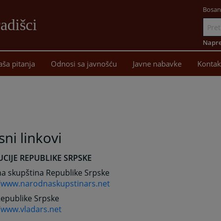
Bosan
adišci
Idi
na
Napre
sadržaj
aša pitanja
Odnosi sa javnošću
Javne nabavke
Kontak
sni linkovi
UCIJE REPUBLIKE SRPSKE
a skupština Republike Srpske
//www.narodnaskupstinars.net
Republike Srpske
/www.vladars.net