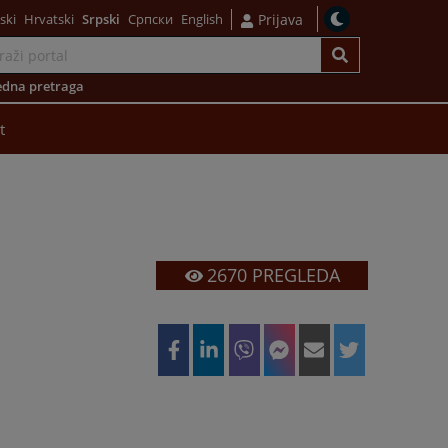
ski
Hrvatski
Srpski
Српски
English
Prijava
dna pretraga
t
2670
PREGLEDA