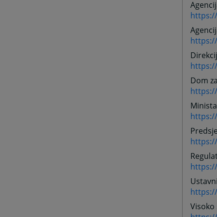
Agencij
https:
Agencij
https:/
Direkci
https:
Dom za 
https:
Minista
https:
Predsj
https:
Regulat
https:
Ustavn
https:
Visoko 