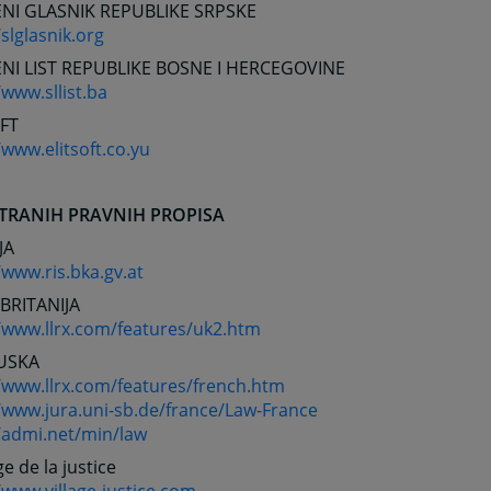
NI GLASNIK REPUBLIKE SRPSKE
/slglasnik.org
NI LIST REPUBLIKE BOSNE I HERCEGOVINE
/www.sllist.ba
OFT
/www.elitsoft.co.yu
STRANIH PRAVNIH PROPISA
JA
/www.ris.bka.gv.at
 BRITANIJA
//www.llrx.com/features/uk2.htm
USKA
//www.llrx.com/features/french.htm
/www.jura.uni-sb.de/france/Law-France
//admi.net/min/law
ge de la justice