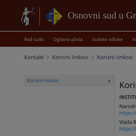
Osnovni sud u Gr
Rad suda
Oglasna ploča
Sudske odluke
V
Korisni linkovi
Kontakt
Korisni linkovi
Korisni linkovi
Kori
INSTIT
Narodn
https:
Vlada 
https:/