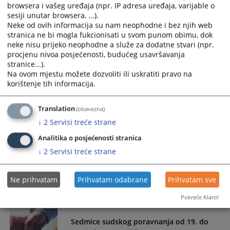
browsera i vašeg uređaja (npr. IP adresa uređaja, varijable o
- od 03. do 14. novembra 2025. godine -
sesiji unutar browsera, ...).
Sudsko poravnanje je brži i jeftiniji način završavanja
Neke od ovih informacija su nam neophodne i bez njih web
sudskog spora koji podrazumjeva međusobni dogovor
stranica ne bi mogla fukcionisati u svom punom obimu, dok
stranaka u sporu.
neke nisu prijeko neophodne a služe za dodatne stvari (npr.
procjenu nivoa posjećenosti, budućeg usavršavanja
Cilj organizovanja „Sedmica sudskog poravnanja“ jeste
stranice...).
rješavanje što je moguće većeg broja predmeta mirnim
Na ovom mjestu možete dozvoliti ili uskratiti pravo na
putem, u skraćenom postupku, koji je ekonomičniji i brži za
korištenje tih informacija.
stranke. ......
23.10.2025.
Translation
(obavezna)
↓
2
Servisi treće strane
Posjeta Ministra Selaka Osnovnom sudu u
Analitika o posjećenosti stranica
Gradišci
↓
2
Servisi treće strane
Posjeta Ministra pravde RS Gorana Selaka Osnovnom sudu u
Gradišci ...
Ne prihvatam
Prihvatam odabrane
Prihvatam sve
09.10.2025.
Pokreće Klaro!
Sedmice sudskog poravnanja od 19. do