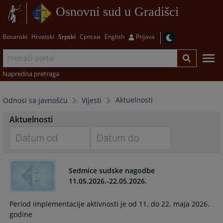
Osnovni sud u Gradišci
Bosanski
Hrvatski
Srpski
Српски
English
Prijava
Napredna pretraga
Aktuelnosti
Odnosi sa javnošću
Vijesti
Aktuelnosti
Navigate
Navigate
forward
forward
Sedmice sudske nagodbe
to
to
11.05.2026.-22.05.2026.
interact
interact
with
with
Period implementacije aktivnosti je od 11. do 22. maja 2026.
the
the
godine
calendar
calendar