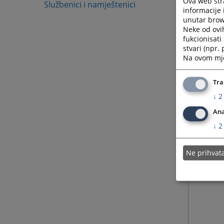
Ova web stra
Službenici i namještenici
informacije 
unutar brows
Neke od ovi
fukcionisat
stvari (npr.
Na ovom mjes
Tra
↓
2
Ana
↓
2
Ne prihva