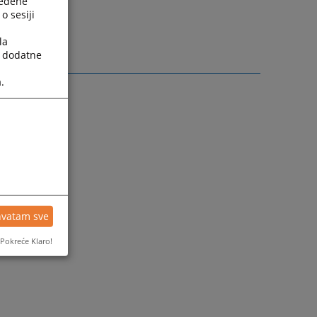
ređene
o sesiji
la
a dodatne
.
hvatam sve
Pokreće Klaro!