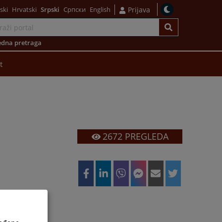
ski
Hrvatski
Srpski
Српски
English
Prijava
dna pretraga
t
2672
PREGLEDA