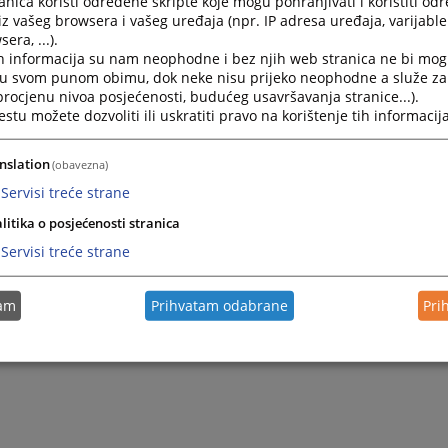
nica koristi određene skripte koje mogu pohranjivati i koristiti od
iz vašeg browsera i vašeg uređaja (npr. IP adresa uređaja, varijable 
era, ...).
h informacija su nam neophodne i bez njih web stranica ne bi mog
i u svom punom obimu, dok neke nisu prijeko neophodne a služe z
 procjenu nivoa posjećenosti, budućeg usavršavanja stranice...).
tu možete dozvoliti ili uskratiti pravo na korištenje tih informacija
nslation
(obavezna)
Servisi treće strane
litika o posjećenosti stranica
Servisi treće strane
tam
Prihvatam odabrane
Pri