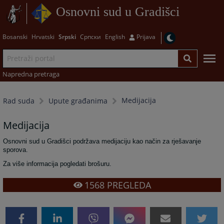
Osnovni sud u Gradišci
Bosanski
Hrvatski
Srpski
Српски
English
Prijava
Napredna pretraga
Medijacija
Rad suda
Upute građanima
Medijacija
Osnovni sud u Gradišci podržava medijaciju kao način za rješavanje
sporova.
Za više informacija pogledati brošuru.
1568
PREGLEDA