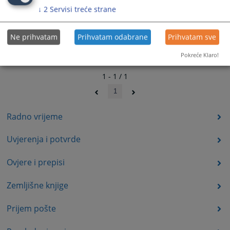
↓
2
Servisi treće strane
Ne prihvatam
Prihvatam odabrane
Prihvatam sve
Pokreće Klaro!
1 - 1 / 1
1
Radno vrijeme
Uvjerenja i potvrde
Ovjere i prepisi
Zemljišne knjige
Prijem pošte