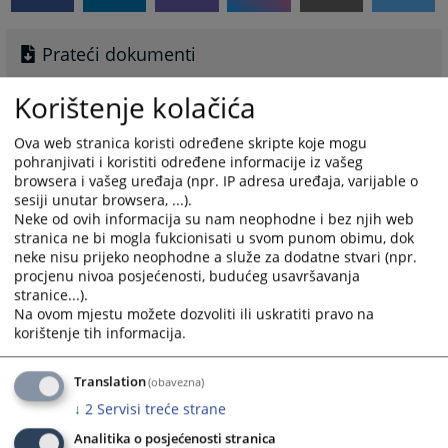
Prateći dokumenti
Brosura
Korištenje kolačića
ZASTO ODABRATI MEDIJACIJU
Ova web stranica koristi određene skripte koje mogu
pohranjivati i koristiti određene informacije iz vašeg
browsera i vašeg uređaja (npr. IP adresa uređaja, varijable o
sesiji unutar browsera, ...).
Neke od ovih informacija su nam neophodne i bez njih web
stranica ne bi mogla fukcionisati u svom punom obimu, dok
neke nisu prijeko neophodne a služe za dodatne stvari (npr.
procjenu nivoa posjećenosti, budućeg usavršavanja
stranice...).
Na ovom mjestu možete dozvoliti ili uskratiti pravo na
korištenje tih informacija.
Translation
(obavezna)
↓
2
Servisi treće strane
Analitika o posjećenosti stranica