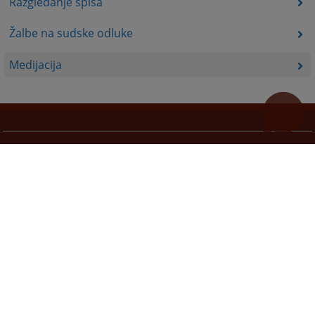
Razgledanje spisa
Žalbe na sudske odluke
Medijacija
Korisni linkovi
Pomoć za korištenje
Mapa stranice
Pravila privatnosti
Redizajn web stranice je finansirala Evropska unija. Za njen sadržaj isključivo je odgovorno
Visoko sudsko i tužilačko vijeće BiH i ona ne odražava nužno stavove Evropske unije.