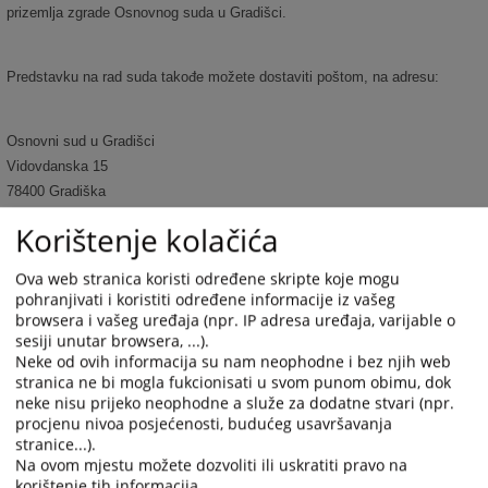
prizemlja zgrade Osnovnog suda u Gradišci.
Predstavku na rad suda takođe možete dostaviti poštom, na adresu:
Osnovni sud u Gradišci
Vidovdanska 15
78400 Gradiška
Republika Srpska
Korištenje kolačića
Bosna i Hercegovina
Ova web stranica koristi određene skripte koje mogu
pohranjivati i koristiti određene informacije iz vašeg
browsera i vašeg uređaja (npr. IP adresa uređaja, varijable o
sesiji unutar browsera, ...).
4597
PREGLEDA
Neke od ovih informacija su nam neophodne i bez njih web
stranica ne bi mogla fukcionisati u svom punom obimu, dok
neke nisu prijeko neophodne a služe za dodatne stvari (npr.
procjenu nivoa posjećenosti, budućeg usavršavanja
stranice...).
Na ovom mjestu možete dozvoliti ili uskratiti pravo na
korištenje tih informacija.