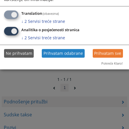
Linkovi
ВСТВ
Translation
(obavezna)
↓
2
Servisi treće strane
Analitika o posjećenosti stranica
↓
2
Servisi treće strane
Ne prihvatam
Prihvatam odabrane
Prihvatam sve
Pokreće Klaro!
1 - 1 / 1
1
Podnošenje pritužbi
Sudske takse
Pozivi