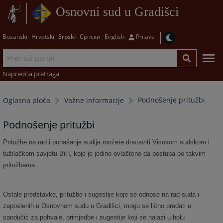
Osnovni sud u Gradišci
Bosanski
Hrvatski
Srpski
Српски
English
Prijava
Napredna pretraga
Podnošenje pritužbi
Oglasna ploča
Važne informacije
Podnošenje pritužbi
Pritužbe na rad i ponašanje sudija možete dostaviti Visokom sudskom i
tužilačkom savjetu BiH, koje je jedino ovlašteno da postupa po takvim
pritužbama.
Ostale predstavke, pritužbe i sugestije koje se odnose na rad suda i
zaposlenih u Osnovnom sudu u Gradišci, mogu se lično predati u
sandučić za pohvale, primjedbe i sugestije koji se nalazi u holu