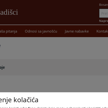
Bosan
adišci
Idi
na
Napre
sadržaj
aša pitanja
Odnosi sa javnošću
Javne nabavke
Kontak
e
aje
enje kolačića