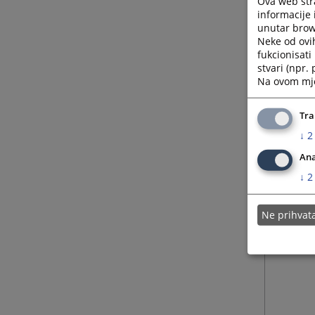
Ova web stra
informacije 
unutar brows
Neke od ovi
fukcionisat
stvari (npr.
Na ovom mjes
Tra
↓
2
Ana
↓
2
Ne prihva