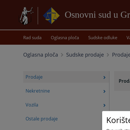
Osnovni sud u Gr
Rad suda
Oglasna ploča
Sudske odluke
V
Prodaj
Oglasna ploča
Sudske prodaje
Prodaje
Prod
Nekretnine
Vozila
Korišt
Ostale prodaje