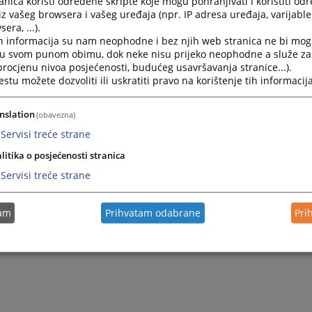
nica koristi određene skripte koje mogu pohranjivati i koristiti od
iz vašeg browsera i vašeg uređaja (npr. IP adresa uređaja, varijable 
era, ...).
h informacija su nam neophodne i bez njih web stranica ne bi mog
i u svom punom obimu, dok neke nisu prijeko neophodne a služe z
 procjenu nivoa posjećenosti, budućeg usavršavanja stranice...).
tu možete dozvoliti ili uskratiti pravo na korištenje tih informacija
nslation
(obavezna)
Servisi treće strane
litika o posjećenosti stranica
Trenutno nema v
Servisi treće strane
tam
Prihvatam odabrane
Pri