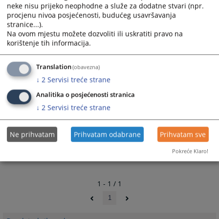
neke nisu prijeko neophodne a služe za dodatne stvari (npr.
procjenu nivoa posjećenosti, budućeg usavršavanja
stranice...).
Na ovom mjestu možete dozvoliti ili uskratiti pravo na
korištenje tih informacija.
Translation
(obavezna)
↓
2
Servisi treće strane
Analitika o posjećenosti stranica
↓
2
Servisi treće strane
Ne prihvatam
Prihvatam odabrane
Prihvatam sve
Pokreće Klaro!
1 - 1 / 1
1