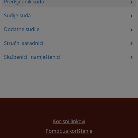
Predsjednik suda
Sudije suda
Dodatne sudije
Stručni saradnici
Službenici i namještenici
Korisni linkovi
Pomoć za korištenje