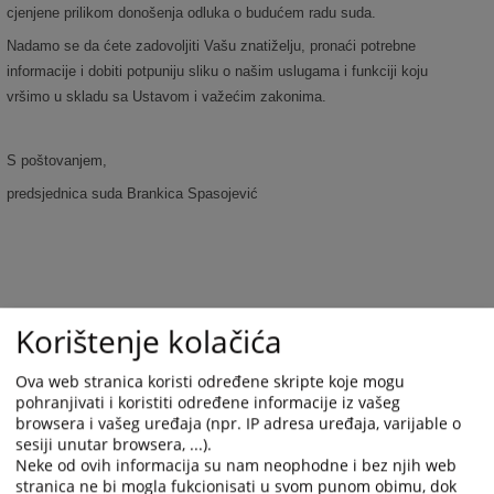
cjenjene prilikom donošenja odluka o budućem radu suda.
Nadamo se da ćete zadovoljiti Vašu znatiželju, pronaći potrebne
informacije i dobiti potpuniju sliku o našim uslugama i funkciji koju
vršimo u skladu sa Ustavom i važećim zakonima.
S poštovanjem,
predsjednica suda Brankica Spasojević
6221
PREGLEDA
Korištenje kolačića
Ova web stranica koristi određene skripte koje mogu
pohranjivati i koristiti određene informacije iz vašeg
browsera i vašeg uređaja (npr. IP adresa uređaja, varijable o
sesiji unutar browsera, ...).
Neke od ovih informacija su nam neophodne i bez njih web
stranica ne bi mogla fukcionisati u svom punom obimu, dok