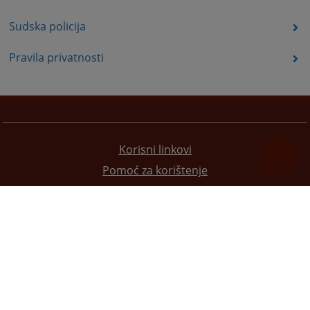
Sudska policija
Pravila privatnosti
Korisni linkovi
Pomoć za korištenje
Mapa stranice
Pravila privatnosti
Redizajn web stranice je finansirala Evropska unija. Za njen sadržaj isključivo je odgovorno
Visoko sudsko i tužilačko vijeće BiH i ona ne odražava nužno stavove Evropske unije.