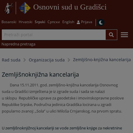
Osnovni sud u Gradišci
Bosanski
Hrvatski
Srpski
Српски
English
Prijava
Napredna pretraga
Zemljišno-knjižna kancelarija
Rad suda
Organizacija suda
Zemljišnoknjižna kancelarija
Dana 15.11.2011. god. zemljišno-knjižna kancelarija Osnovnog
suda u Gradišci izmještena je iz zgrade suda i sada se nalazi
u sklopu
Republičke uprave za geodetske i imovinskopravne poslove
Republike Srpske, Područna jedinica Gradiška locirana u zgradi
popularno zvanoj: ,,Sola” u ulici Miloša Crnjanskog, na prvom spratu.
U zemljišnoknjižnoj kancelariji se vode zemljišne knjige za nekretnine