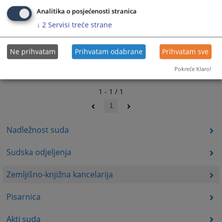
Analitika o posjećenosti stranica
↓
2
Servisi treće strane
Ne prihvatam
Prihvatam odabrane
Prihvatam sve
Pokreće Klaro!
1 - 1 / 1
1
Nadležnost suda
Sudska odjeljenja
Zemljišno-knjižna kancelarija
Pisarnica
Akti suda