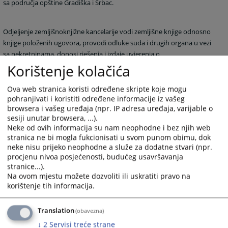
sa područja opštine Gradiška i Srbac.
Odjeljenje zemljišnoknjižne kancelarije vodi zemljišne knjige odnosno
knjige položenih ugovora, provodi odluke suda i drugih organa u vezi
sa nekretninama, donosi rješenja i izdaje uvjerenja o
zemljišnoknjižnom stanju i obavlja druge poslove koji po prirodi
Korištenje kolačića
spadaju u djelokrug rada zemljišnoknjižne kancelarije.
Ova web stranica koristi određene skripte koje mogu
1910
PREGLEDA
pohranjivati i koristiti određene informacije iz vašeg
browsera i vašeg uređaja (npr. IP adresa uređaja, varijable o
sesiji unutar browsera, ...).
Neke od ovih informacija su nam neophodne i bez njih web
stranica ne bi mogla fukcionisati u svom punom obimu, dok
neke nisu prijeko neophodne a služe za dodatne stvari (npr.
procjenu nivoa posjećenosti, budućeg usavršavanja
stranice...).
Na ovom mjestu možete dozvoliti ili uskratiti pravo na
korištenje tih informacija.
Translation
(obavezna)
↓
2
Servisi treće strane