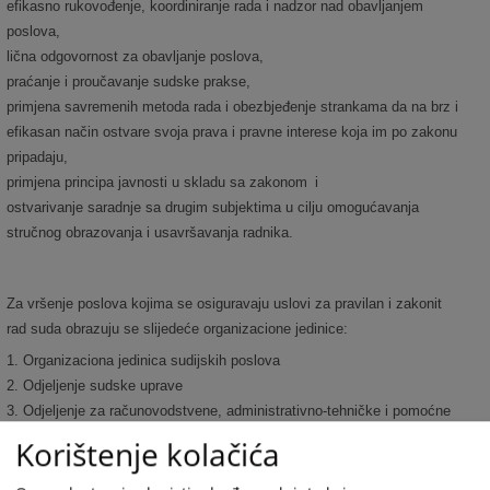
efikasno rukovođenje, koordiniranje rada i nadzor nad obavljanjem
poslova,
lična odgovornost za obavljanje poslova,
praćanje i proučavanje sudske prakse,
primjena savremenih metoda rada i obezbjeđenje strankama da na brz i
efikasan način ostvare svoja prava i pravne interese koja im po zakonu
pripadaju,
primjena principa javnosti u skladu sa zakonom
i
ostvarivanje saradnje sa drugim subjektima u cilju omogućavanja
stručnog obrazovanja i usavršavanja radnika.
Za vršenje poslova kojima se osiguravaju uslovi za pravilan i zakonit
rad suda obrazuju se slijedeće organizacione jedinice:
1. Organizaciona jedinica sudijskih poslova
2. Odjeljenje sudske uprave
3. Odjeljenje za računovodstvene, administrativno-tehničke i pomoćne
poslove
Korištenje kolačića