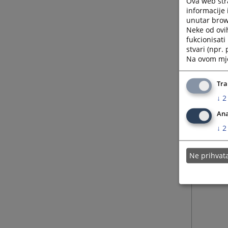
Ova web stra
informacije 
unutar brows
Neke od ovi
fukcionisat
stvari (npr.
Na ovom mjes
Tra
↓
2
Ana
↓
2
Ne prihva