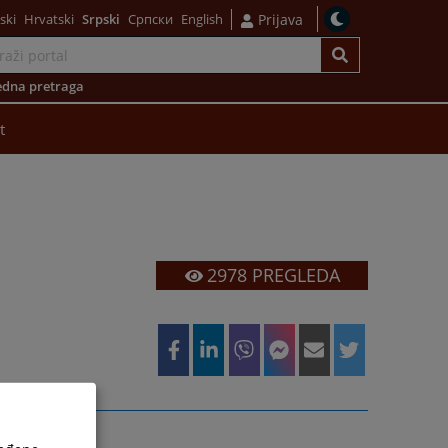
ski
Hrvatski
Srpski
Српски
English
Prijava
dna pretraga
t
2978
PREGLEDA