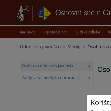
Osnovni sud u Gr
Rad suda
Oglasna ploča
Sudske odluke
V
Osoba za o
Odnosi sa javnošću
Mediji
Osoba za odnose s javnošću
Oso
Zahtjevi za medijska obraćanja
Korišt