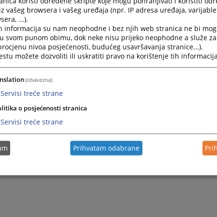
nica koristi određene skripte koje mogu pohranjivati i koristiti od
iz vašeg browsera i vašeg uređaja (npr. IP adresa uređaja, varijable 
era, ...).
h informacija su nam neophodne i bez njih web stranica ne bi mog
i u svom punom obimu, dok neke nisu prijeko neophodne a služe z
 procjenu nivoa posjećenosti, budućeg usavršavanja stranice...).
tu možete dozvoliti ili uskratiti pravo na korištenje tih informacija
nslation
(obavezna)
Servisi treće strane
litika o posjećenosti stranica
Servisi treće strane
tam
Prihvatam odabrane
Pri