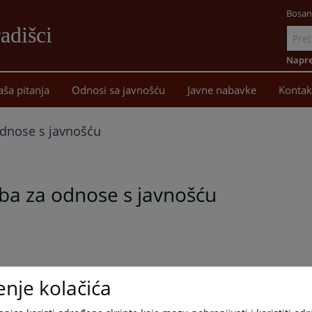
Bosan
adišci
Idi
na
Napre
sadržaj
aša pitanja
Odnosi sa javnošću
Javne nabavke
Kontak
dnose s javnošću
ba za odnose s javnošću
enje kolačića