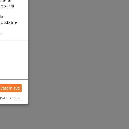
ređene
o sesiji
la
a dodatne
.
hvatam sve
Pokreće Klaro!