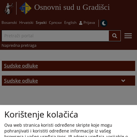
Osnovni sud u Gradišci
Bosanski
Hrvatski
Srpski
Српски
English
Prijava
Napredna pretraga
Sudske odluke
Sudske odluke
Sudske odluke
Korištenje kolačića
Ova web stranica koristi određene skripte koje mogu
pohranjivati i koristiti određene informacije iz vašeg
browsera i vašeg uređaja (npr. IP adresa uređaja, varijable o