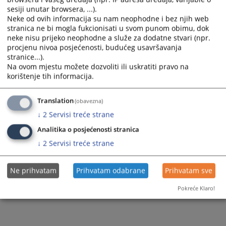
sesiji unutar browsera, ...).
Neke od ovih informacija su nam neophodne i bez njih web
stranica ne bi mogla fukcionisati u svom punom obimu, dok
neke nisu prijeko neophodne a služe za dodatne stvari (npr.
procjenu nivoa posjećenosti, budućeg usavršavanja
stranice...).
Na ovom mjestu možete dozvoliti ili uskratiti pravo na
korištenje tih informacija.
Translation
(obavezna)
↓
2
Servisi treće strane
Analitika o posjećenosti stranica
↓
2
Servisi treće strane
Ne prihvatam
Prihvatam odabrane
Prihvatam sve
Pokreće Klaro!