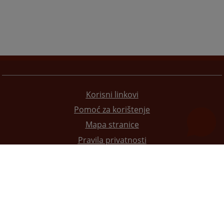
Korisni linkovi
Pomoć za korištenje
Mapa stranice
Pravila privatnosti
Redizajn web stranice je finansirala Evropska unija. Za njen sadržaj isključivo je odgovorno
Visoko sudsko i tužilačko vijeće BiH i ona ne odražava nužno stavove Evropske unije.