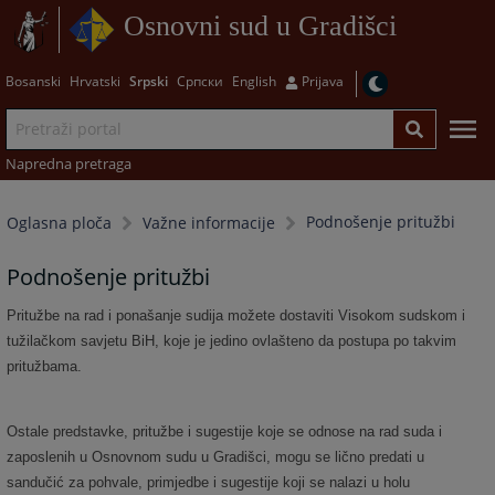
Osnovni sud u Gradišci
Bosanski
Hrvatski
Srpski
Српски
English
Prijava
Napredna pretraga
Podnošenje pritužbi
Oglasna ploča
Važne informacije
Podnošenje pritužbi
Pritužbe na rad i ponašanje sudija možete dostaviti Visokom sudskom i
tužilačkom savjetu BiH, koje je jedino ovlašteno da postupa po takvim
pritužbama.
Ostale predstavke, pritužbe i sugestije koje se odnose na rad suda i
zaposlenih u Osnovnom sudu u Gradišci, mogu se lično predati u
sandučić za pohvale, primjedbe i sugestije koji se nalazi u holu