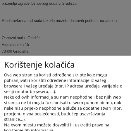
prizemlja zgrade Osnovnog suda u Gradišci.
Predstavku na rad suda takođe možete dostaviti poštom, na adresu:
Osnovni sud u Gradišci
Vidovdanska 15
78400 Gradiška
Republika Srpska
Korištenje kolačića
Bosna i Hercegovina
Ova web stranica koristi određene skripte koje mogu
pohranjivati i koristiti određene informacije iz vašeg
browsera i vašeg uređaja (npr. IP adresa uređaja, varijable o
sesiji unutar browsera, ...).
4610
PREGLEDA
Neke od ovih informacija su nam neophodne i bez njih web
stranica ne bi mogla fukcionisati u svom punom obimu, dok
neke nisu prijeko neophodne a služe za dodatne stvari (npr.
procjenu nivoa posjećenosti, budućeg usavršavanja
stranice...).
Na ovom mjestu možete dozvoliti ili uskratiti pravo na
korištenje tih informacija.