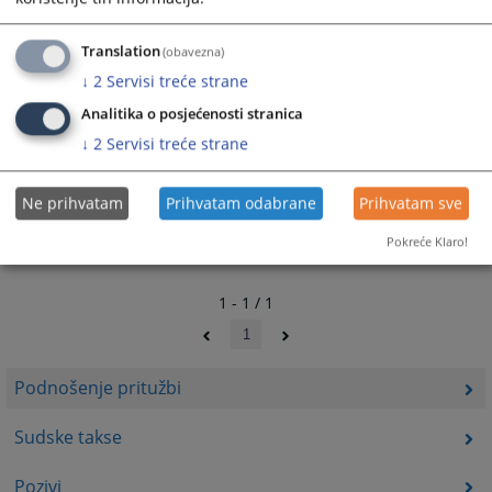
Linkovi
VSTV
Translation
(obavezna)
↓
2
Servisi treće strane
Analitika o posjećenosti stranica
↓
2
Servisi treće strane
Ne prihvatam
Prihvatam odabrane
Prihvatam sve
Pokreće Klaro!
1 - 1 / 1
1
Podnošenje pritužbi
Sudske takse
Pozivi