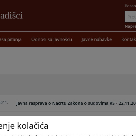
Bosan
adišci
Idi
na
Napre
sadržaj
aša pitanja
Odnosi sa javnošću
Javne nabavke
Kontak
2011.
Javna rasprava o Nacrtu Zakona o sudovima RS - 22.11.20
2011.
Arhivske fotografije grada Gradiške
enje kolačića