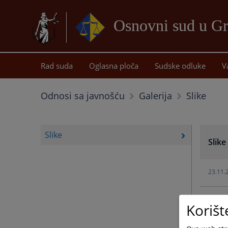
Osnovni sud u Gr
Rad suda
Oglasna ploča
Sudske odluke
V
Slike
Odnosi sa javnošću
Galerija
Slike
Slike
23.11.
21.04.
Korišt