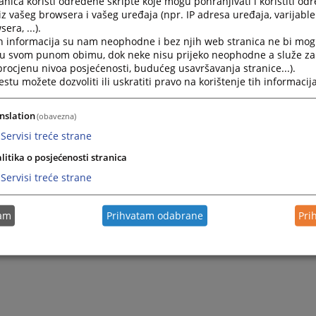
nica koristi određene skripte koje mogu pohranjivati i koristiti od
iz vašeg browsera i vašeg uređaja (npr. IP adresa uređaja, varijable 
era, ...).
h informacija su nam neophodne i bez njih web stranica ne bi mog
i u svom punom obimu, dok neke nisu prijeko neophodne a služe z
 procjenu nivoa posjećenosti, budućeg usavršavanja stranice...).
tu možete dozvoliti ili uskratiti pravo na korištenje tih informacija
nslation
(obavezna)
Servisi treće strane
litika o posjećenosti stranica
Servisi treće strane
tam
Prihvatam odabrane
Pri