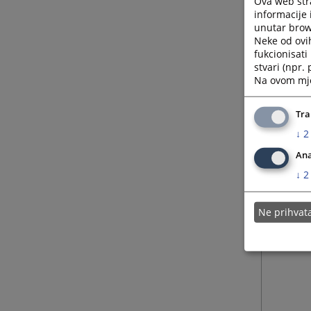
Ova web stra
informacije 
unutar brows
Neke od ovi
fukcionisat
stvari (npr.
Na ovom mjes
Tra
↓
2
Ana
↓
2
Ne prihva