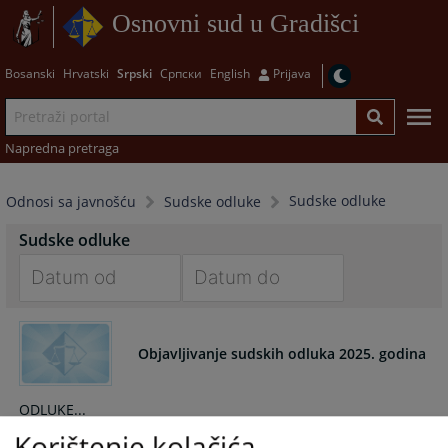
Osnovni sud u Gradišci
Bosanski
Hrvatski
Srpski
Српски
English
Prijava
Napredna pretraga
Sudske odluke
Odnosi sa javnošću
Sudske odluke
Sudske odluke
Navigate
Navigate
forward
forward
Objavljivanje sudskih odluka 2025. godina
to
to
interact
interact
with
with
ODLUKE...
the
the
Korištenje kolačića
23.12.2025.
calendar
calendar