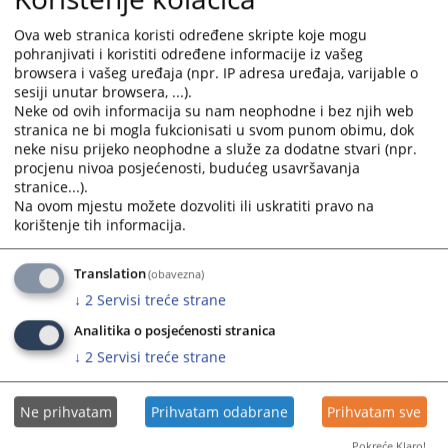
and
and
Ova web stranica koristi određene skripte koje mogu
select
select
pohranjivati i koristiti određene informacije iz vašeg
Objavljivanje sudskih odluka 2024. godina
a
a
browsera i vašeg uređaja (npr. IP adresa uređaja, varijable o
date.
date.
sesiji unutar browsera, ...).
Press
Press
Neke od ovih informacija su nam neophodne i bez njih web
ODLUKE ...
the
the
stranica ne bi mogla fukcionisati u svom punom obimu, dok
30.12.2024.
question
question
neke nisu prijeko neophodne a služe za dodatne stvari (npr.
procjenu nivoa posjećenosti, budućeg usavršavanja
mark
mark
stranice...).
key
key
Na ovom mjestu možete dozvoliti ili uskratiti pravo na
Objavljivanje sudskih odluka 2023. godina
to
to
korištenje tih informacija.
get
get
the
the
Objavljivanje odluka Osnovnog suda u Gradišci...
Translation
(obavezna)
keyboard
keyboard
04.12.2023.
↓
2
Servisi treće strane
shortcuts
shortcuts
for
for
Analitika o posjećenosti stranica
changing
changing
↓
2
Servisi treće strane
dates.
dates.
Ne prihvatam
Prihvatam odabrane
Prihvatam sve
Pokreće Klaro!