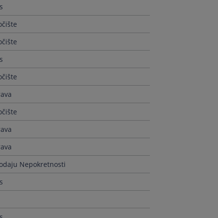
s
čište
čište
s
čište
rava
čište
rava
rava
rodaju Nepokretnosti
s
s