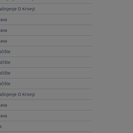
jašnjenje O Krivnji
rava
rava
rava
čište
čište
čište
čište
jašnjenje O Krivnji
rava
rava
s