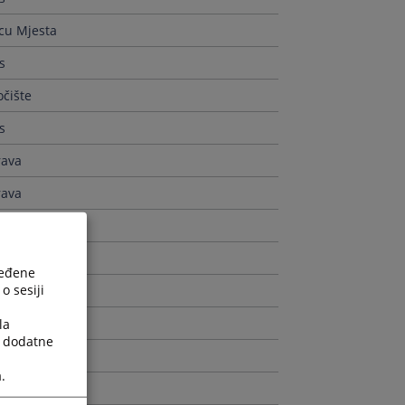
icu Mjesta
s
čište
s
rava
rava
s
s
ređene
o sesiji
s
rava
la
a dodatne
rava
.
rava