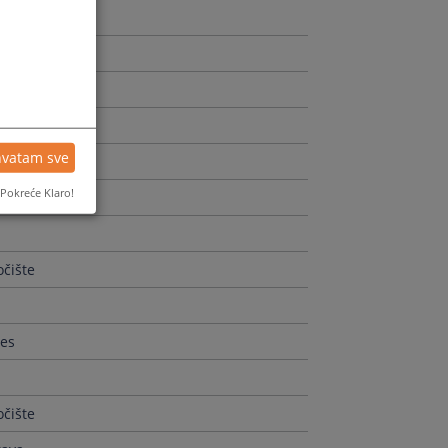
rava
hvatam sve
Pokreće Klaro!
čište
čište
res
čište