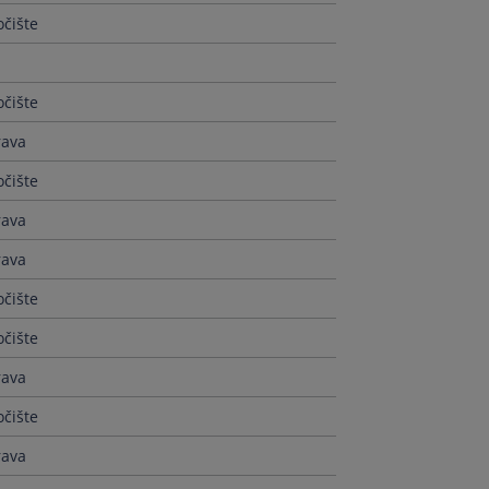
čište
čište
rava
čište
rava
rava
čište
čište
rava
čište
rava