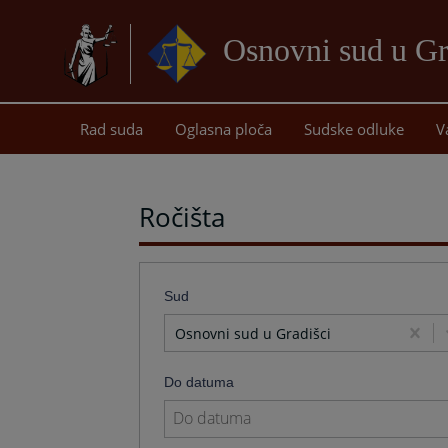
Osnovni sud u Gr
Rad suda
Oglasna ploča
Sudske odluke
V
Ročišta
Sud
Osnovni sud u Gradišci
Do datuma
Navigate