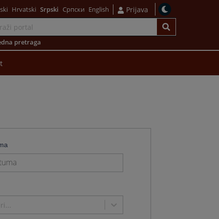
ski
Hrvatski
Srpski
Српски
English
Prijava
dna pretraga
t
uma
e
i...