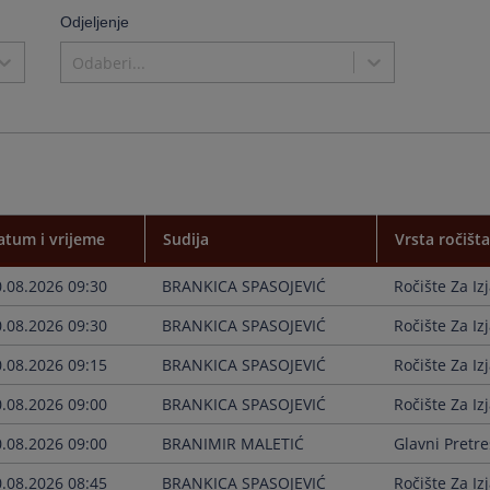
the
Odjeljenje
calenda
and
Odaberi...
select
a
date.
Press
the
questio
mark
key
to
atum i vrijeme
Sudija
Vrsta ročišt
get
the
0.08.2026 09:30
BRANKICA SPASOJEVIĆ
Ročište Za Iz
keyboar
shortcu
0.08.2026 09:30
BRANKICA SPASOJEVIĆ
Ročište Za Iz
for
changin
0.08.2026 09:15
BRANKICA SPASOJEVIĆ
Ročište Za Iz
dates.
0.08.2026 09:00
BRANKICA SPASOJEVIĆ
Ročište Za Iz
0.08.2026 09:00
BRANIMIR MALETIĆ
Glavni Pretre
0.08.2026 08:45
BRANKICA SPASOJEVIĆ
Ročište Za Iz