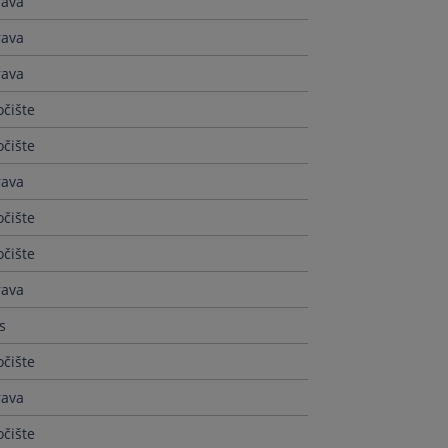
rava
rava
rava
čište
čište
rava
čište
čište
rava
s
čište
rava
čište